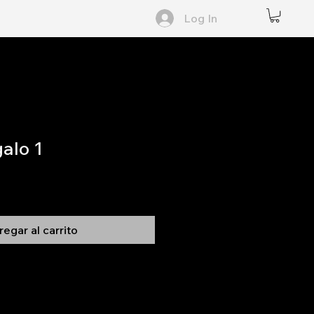
Log In
galo 1
egar al carrito